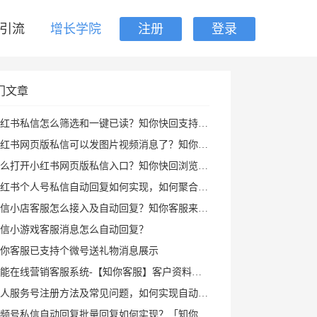
引流
增长学院
注册
登录
门文章
红书私信怎么筛选和一键已读？知你快回支持私聊群聊筛选、批量已读和图片视频回复
书网页版私信可以发图片视频消息了？知你快回插件支持多种形式图片发送和AI自动回复
打开小红书网页版私信入口？知你快回浏览器插件帮你打开小红书私信AI回复及快捷回复
红书个人号私信自动回复如何实现，如何聚合回复小红书私信及群消息？知你客服来解决
信小店客服怎么接入及自动回复？知你客服来帮您
信小游戏客服消息怎么自动回复？
你客服已支持个微号送礼物消息展示
能在线营销客服系统-【知你客服】客户资料已支持打开PC小程序
人服务号注册方法及常见问题，如何实现自动回复攻略
频号私信自动回复批量回复如何实现？「知你客服」来帮您