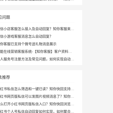
见问题
信小店客服怎么接入及自动回复？知你客服来帮您
信小游戏客服消息怎么自动回复？
你客服已支持个微号送礼物消息展示
能在线营销客服系统-【知你客服】客户资料已支持打开PC小程序
人服务号注册方法及常见问题，如何实现自动回复攻略
法推荐
红书私信怎么筛选和一键已读？知你快回支持私聊群聊筛选、批量已读和图片视频回复
书网页版私信可以发图片视频消息了？知你快回插件支持多种形式图片发送和AI自动回复
打开小红书网页版私信入口？知你快回浏览器插件帮你打开小红书私信AI回复及快捷回复
红书个人号私信自动回复如何实现，如何聚合回复小红书私信及群消息？知你客服来解决