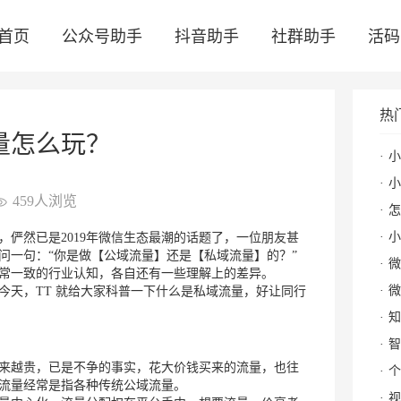
首页
公众号助手
抖音助手
社群助手
活码
热
量怎么玩？
小
小红
459人浏览
怎么
小
俨然已是2019年微信生态最潮的话题了，一位朋友甚
问一句：“你是做【公域流量】还是【私域流量】的？”
微
常一致的行业认知，各自还有一些理解上的差异。
微
今天，TT 就给大家科普一下什么是私域流量，好让同行
知
智
来越贵，已是不争的事实，花大价钱买来的流量，也往
个
流量经常是指各种传统公域流量。
视