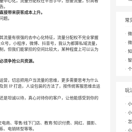
量中心化，流量分配权在平台手中，想要流量，价高者
告。
直接带来获客成本上升。
问题。
常
微
其流量有很强的去中心化特征，流量分配权不完全掌握
微
公众号，小程序，微博、抖音号，我认为都算私域流量，
制，但我们能掌控的空间比较大，某种程度上可以认为
知
智
必须争抢公共资源。
个
运营，切忌把用户当流量的思维，更多需要思考为什么
到 IP 打造，人设包装的方法了，按传统客服思维去运
玩
还是坦诚以待，真心对待你的客户，让他能感受到你的
小
小红
怎么
交电商、零售/线下门店、教育/知识付费、网红、摄影、
系、电销转型等等。
小