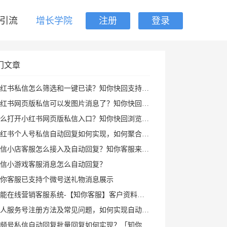
引流
增长学院
注册
登录
门文章
红书私信怎么筛选和一键已读？知你快回支持私聊群聊筛选、批量已读和图片回复
红书网页版私信可以发图片消息了？知你快回插件支持多种形式图片发送和AI自动回复
打开小红书网页版私信入口？知你快回浏览器插件帮你打开小红书私信AI回复及快捷回复
红书个人号私信自动回复如何实现，如何聚合回复小红书私信及群消息？知你客服来解决
信小店客服怎么接入及自动回复？知你客服来帮您
信小游戏客服消息怎么自动回复？
你客服已支持个微号送礼物消息展示
能在线营销客服系统-【知你客服】客户资料已支持打开PC小程序
人服务号注册方法及常见问题，如何实现自动回复攻略
频号私信自动回复批量回复如何实现？「知你客服」来帮您