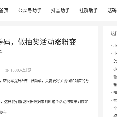
首页
公众号助手
抖音助手
社群助手
活码
热
券码，做抽奖活动涨粉变
小
手
小
怎么
小
1838人浏览
微
，转化率提升3倍！很简单，只需要将关键词和对应的券
微
知
智
等，这样我们就能根据数据来判断这个活动的效果到底如
个
参与
视