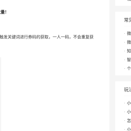
数量！
常
微
触发关键词进行券码的获取，一人一码，不会重复获
微
知
智
个
玩
小
小
怎么
小