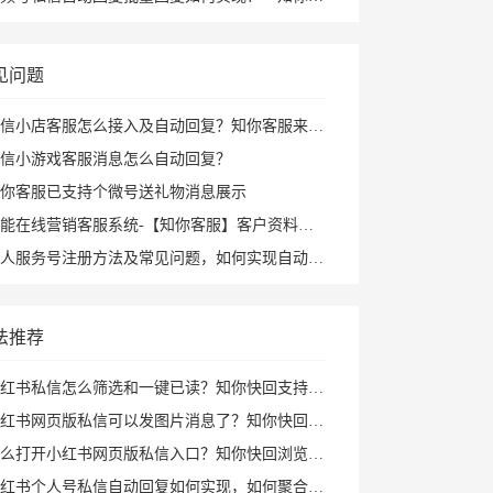
见问题
信小店客服怎么接入及自动回复？知你客服来帮您
信小游戏客服消息怎么自动回复？
你客服已支持个微号送礼物消息展示
能在线营销客服系统-【知你客服】客户资料已支持打开PC小程序
人服务号注册方法及常见问题，如何实现自动回复攻略
法推荐
红书私信怎么筛选和一键已读？知你快回支持私聊群聊筛选、批量已读和图片回复
红书网页版私信可以发图片消息了？知你快回插件支持多种形式图片发送和AI自动回复
打开小红书网页版私信入口？知你快回浏览器插件帮你打开小红书私信AI回复及快捷回复
红书个人号私信自动回复如何实现，如何聚合回复小红书私信及群消息？知你客服来解决