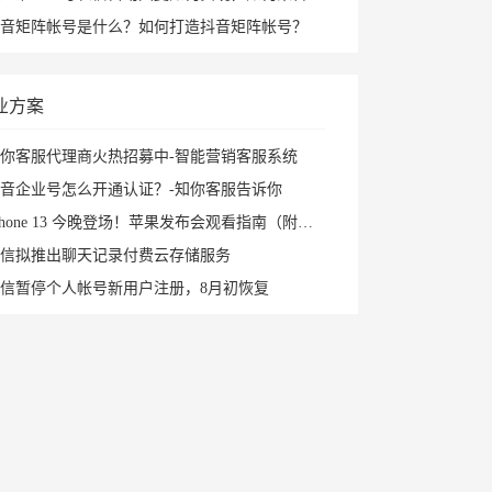
音矩阵帐号是什么？如何打造抖音矩阵帐号？
业方案
你客服代理商火热招募中-智能营销客服系统
音企业号怎么开通认证？-知你客服告诉你
Phone 13 今晚登场！苹果发布会观看指南（附直播入口）
信拟推出聊天记录付费云存储服务
信暂停个人帐号新用户注册，8月初恢复