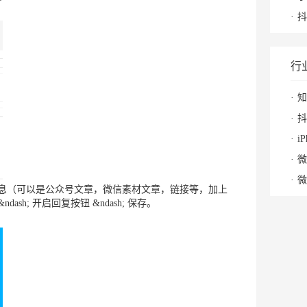
抖
行
知
抖
i
微
微
填写多图文信息（可以是公众号文章，微信素材文章，链接等，加上
ash; 开启回复按钮 &ndash; 保存。