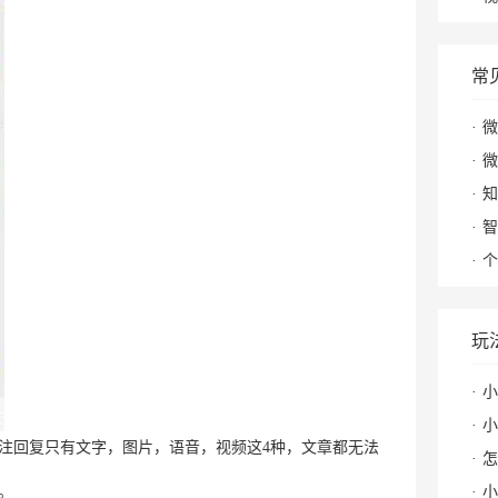
常
微
微
知
智
个
玩
小
小红
注回复只有文字，图片，语音，视频这4种，文章都无法
怎么
小
。