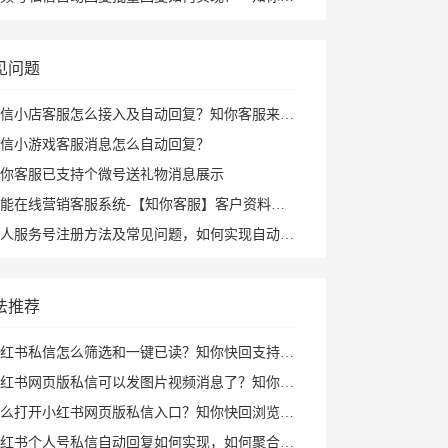
见问题
信小店客服怎么接入及自动回复？知你客服来帮您
信小游戏客服消息怎么自动回复？
你客服已支持个微号送礼物消息展示
能在线营销客服系统-【知你客服】客户资料已支持打开PC小程序
人服务号注册方法及常见问题，如何实现自动回复攻略
法推荐
红书私信怎么筛选和一键已读？知你快回支持私聊群聊筛选、批量已读和图片视频回复
书网页版私信可以发图片视频消息了？知你快回插件支持多种形式图片发送和AI自动回复
打开小红书网页版私信入口？知你快回浏览器插件帮你打开小红书私信AI回复及快捷回复
红书个人号私信自动回复如何实现，如何聚合回复小红书私信及群消息？知你客服来解决