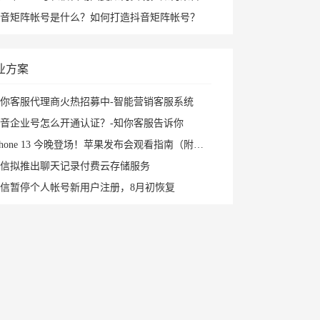
音矩阵帐号是什么？如何打造抖音矩阵帐号？
业方案
你客服代理商火热招募中-智能营销客服系统
音企业号怎么开通认证？-知你客服告诉你
Phone 13 今晚登场！苹果发布会观看指南（附直播入口）
信拟推出聊天记录付费云存储服务
信暂停个人帐号新用户注册，8月初恢复