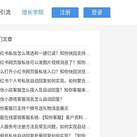
引流
增长学院
注册
登录
门文章
红书私信怎么筛选和一键已读？知你快回支持私聊群聊筛选、批量已读和图片视频回复
书网页版私信可以发图片视频消息了？知你快回插件支持多种形式图片发送和AI自动回复
打开小红书网页版私信入口？知你快回浏览器插件帮你打开小红书私信AI回复及快捷回复
红书个人号私信自动回复如何实现，如何聚合回复小红书私信及群消息？知你客服来解决
信小店客服怎么接入及自动回复？知你客服来帮您
信小游戏客服消息怎么自动回复？
你客服已支持个微号送礼物消息展示
能在线营销客服系统-【知你客服】客户资料已支持打开PC小程序
人服务号注册方法及常见问题，如何实现自动回复攻略
频号私信自动回复批量回复如何实现？「知你客服」来帮您