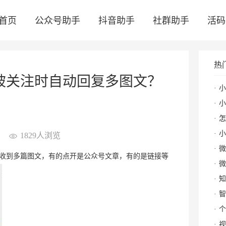
首页
公众号助手
抖音助手
社群助手
活码
热
被关注时自动回复多图文？
小
小红
怎么
小
1829人浏览
微
收到多篇图文，有的点开是公众号文章，有的是链接等
微
知
智
个
视