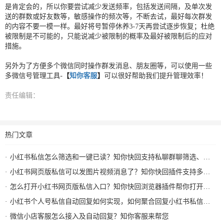
是肯定会的，所以你要尝试减少发送频率，包括发送间隔，及单次发
送的群数或好友数等，敏感操作的频次等，不断去试，最好每次群发
的内容不要一模一样。最好将号暂停休养3-7天再尝试逐步恢复；杜绝
被限制是不可能的，只能说减少被限制的概率及最好被限制后的应对
措施。
另外为了方便多个微信同时操作群发消息、朋友圈等，可以使用一些
多微信号管理工具-
【
知你客服
】
可以很好帮助我们提升管理效率！
责任编辑：
热门文章
小红书私信怎么筛选和一键已读？知你快回支持私聊群聊筛选、批量已读和图片视频回复
小红书网页版私信可以发图片视频消息了？知你快回插件支持多种形式图片发送和AI自动回复
怎么打开小红书网页版私信入口？知你快回浏览器插件帮你打开小红书私信AI回复及快捷回复
小红书个人号私信自动回复如何实现，如何聚合回复小红书私信及群消息？知你客服来解决
微信小店客服怎么接入及自动回复？知你客服来帮您