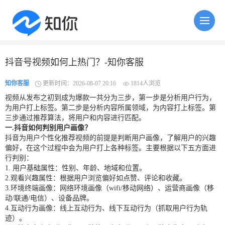
抖音号视频如何上热门？-知你客服
知你客服
更新时间：2026-08-07 20:16
1814人浏览
视频从发布之初到成为爆款一共分为三步，第一步是分析用户行为，
为用户打上标签。第二步是分析内容所属领域，为内容打上标签。第
三步通过推荐算法，将用户和内容进行匹配。
一.抖音如何判别用户画像？
抖音为用户个性化推荐视频的前提是判断用户画像，了解用户的兴趣
偏好，在这个过程中会为用户打上各种标签。主要根据以下五方面进
行判别：
1. 用户基础属性：性别、年龄、地域和位置。
2.观看兴趣属性：根据用户浏览偏好如点赞、评论和收藏。
3.环境终端画像：网络环境画像（wifi/移动网络）、运营商画像（移
动/联通/电信）、设备品牌。
4.互动行为画像：线上互动行为、线下互动行为（抓取用户行为轨
迹）。