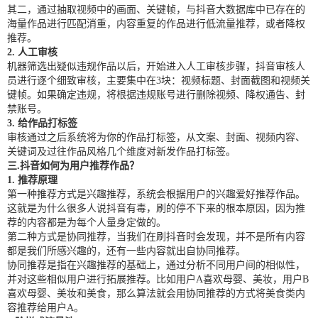
其二，通过抽取视频中的画面、关键帧，与抖音大数据库中已存在的
海量作品进行匹配消重，内容重复的作品进行低流量推荐，或者降权
推荐。
2. 人工审核
机器筛选出疑似违规作品以后，开始进入人工审核步骤，抖音审核人
员进行逐个细致审核，主要集中在3块：视频标题、封面截图和视频关
键帧。如果确定违规，将根据违规账号进行删除视频、降权通告、封
禁账号。
3. 给作品打标签
审核通过之后系统将为你的作品打标签，从文案、封面、视频内容、
关键词及过往作品风格几个维度对新发作品打标签。
三.抖音如何为用户推荐作品？
1. 推荐原理
第一种推荐方式是兴趣推荐，系统会根据用户的兴趣爱好推荐作品。
这就是为什么很多人说抖音有毒，刷的停不下来的根本原因，因为推
荐的内容都是为每个人量身定做的。
第二种方式是协同推荐，当我们在刷抖音时会发现，并不是所有内容
都是我们所感兴趣的，还有一些内容就出自协同推荐。
协同推荐是指在兴趣推荐的基础上，通过分析不同用户间的相似性，
并对这些相似用户进行拓展推荐。比如用户A喜欢母婴、美妆，用户B
喜欢母婴、美妆和美食，那么算法就会用协同推荐的方式将美食类内
容推荐给用户A。