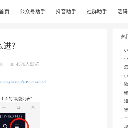
首页
公众号助手
抖音助手
社群助手
活码
热
么进？
小
小
0
4576人浏览
怎么
小
tor.douyin.com/creator-school
微
微
击上面的“功能列表”
知
智
个
视