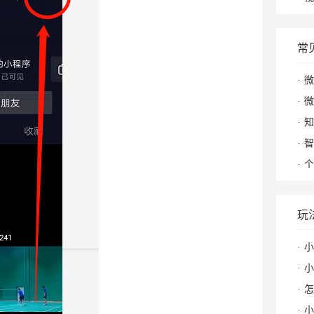
常
微
微
知
智
个
玩
小
小
怎么
小