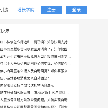
引流
增长学院
注册
登录
门文章
红书私信怎么筛选和一键已读？知你快回支持私聊群聊筛选、批量已读和图片回复
红书网页版私信可以发图片消息了？知你快回插件支持多种形式图片发送和AI自动回复
打开小红书网页版私信入口？知你快回浏览器插件帮你打开小红书私信AI回复及快捷回复
红书个人号私信自动回复如何实现，如何聚合回复小红书私信及群消息？知你客服来解决
信小店客服怎么接入及自动回复？知你客服来帮您
信小游戏客服消息怎么自动回复？
你客服已支持个微号送礼物消息展示
能在线营销客服系统-【知你客服】客户资料已支持打开PC小程序
人服务号注册方法及常见问题，如何实现自动回复攻略
频号私信自动回复批量回复如何实现？「知你客服」来帮您