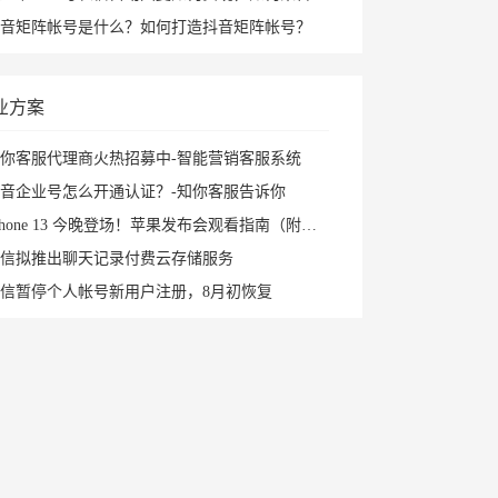
音矩阵帐号是什么？如何打造抖音矩阵帐号？
业方案
你客服代理商火热招募中-智能营销客服系统
音企业号怎么开通认证？-知你客服告诉你
Phone 13 今晚登场！苹果发布会观看指南（附直播入口）
信拟推出聊天记录付费云存储服务
信暂停个人帐号新用户注册，8月初恢复