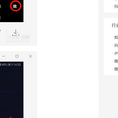
抖
行
知
抖
i
微
微