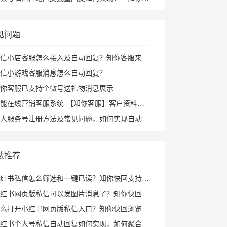
见问题
信小店客服怎么接入及自动回复？知你客服来帮您
信小游戏客服消息怎么自动回复？
你客服已支持个微号送礼物消息展示
能在线营销客服系统-【知你客服】客户资料已支持打开PC小程序
人服务号注册方法及常见问题，如何实现自动回复攻略
法推荐
红书私信怎么筛选和一键已读？知你快回支持私聊群聊筛选、批量已读和图片回复
红书网页版私信可以发图片消息了？知你快回插件支持多种形式图片发送和AI自动回复
打开小红书网页版私信入口？知你快回浏览器插件帮你打开小红书私信AI回复及快捷回复
红书个人号私信自动回复如何实现，如何聚合回复小红书私信及群消息？知你客服来解决