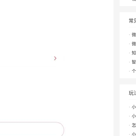
常
微
微
知
智
个
玩
小
小
怎么
小