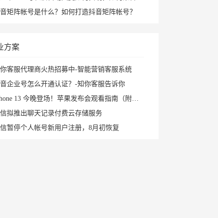
音矩阵帐号是什么？如何打造抖音矩阵帐号？
业方案
你客服代理商火热招募中-智能营销客服系统
音企业号怎么开通认证？-知你客服告诉你
Phone 13 今晚登场！苹果发布会观看指南（附直播入口）
信拟推出聊天记录付费云存储服务
信暂停个人帐号新用户注册，8月初恢复