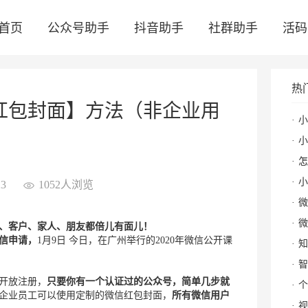
首页
公众号助手
抖音助手
社群助手
活码
热
信红包封面】方法（非企业用
小
小
怎么
小
3
1052人浏览
微
微
、客户、家人、朋友都倍儿有面儿！
信申请，
1月9日 今日，在广州举行的2020年微信公开课
知
！
智
开放注册，
只要你有一个认证过的公众号，简单几步就
个
企业员工可以使用定制的微信红包封面，
所有微信用户
视