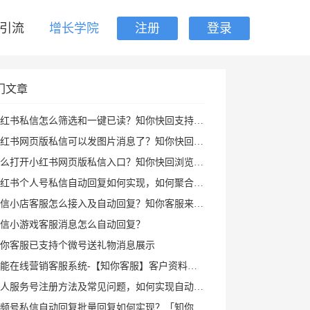
引流
增长学院
注册
登录
门文章
红书私信怎么筛选和一键已读？知你快回支持私聊群聊筛选、批量已读和图片回复
红书网页版私信可以发图片消息了？知你快回插件支持多种形式图片发送和AI自动回复
打开小红书网页版私信入口？知你快回浏览器插件帮你打开小红书私信AI回复及快捷回复
红书个人号私信自动回复如何实现，如何聚合回复小红书私信及群消息？知你客服来解决
信小店客服怎么接入及自动回复？知你客服来帮您
信小游戏客服消息怎么自动回复？
你客服已支持个微号送礼物消息展示
能在线营销客服系统-【知你客服】客户资料已支持打开PC小程序
人服务号注册方法及常见问题，如何实现自动回复攻略
频号私信自动回复批量回复如何实现？「知你客服」来帮您