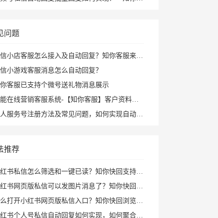
见问题
信小店客服怎么接入及自动回复？知你客服来帮您
信小游戏客服消息怎么自动回复？
你客服已支持个微号送礼物消息展示
能在线营销客服系统-【知你客服】客户资料已支持打开PC小程序
人服务号注册方法及常见问题，如何实现自动回复攻略
法推荐
红书私信怎么筛选和一键已读？知你快回支持私聊群聊筛选、批量已读和图片回复
红书网页版私信可以发图片消息了？知你快回插件支持多种形式图片发送和AI自动回复
打开小红书网页版私信入口？知你快回浏览器插件帮你打开小红书私信AI回复及快捷回复
红书个人号私信自动回复如何实现，如何聚合回复小红书私信及群消息？知你客服来解决