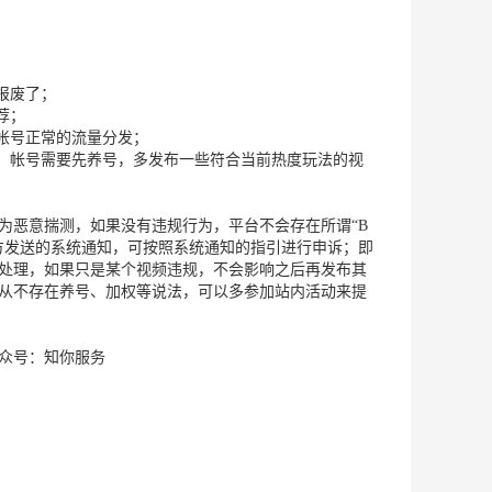
报废了；
荐；
个帐号正常的流量分发；
同，帐号需要先养号，多发布一些符合当前热度玩法的视
为恶意揣测，如果没有违规行为，平台不会存在所谓“B
方发送的系统通知，可按照系统通知的指引进行申诉；即
处理，如果只是某个视频违规，不会影响之后再发布其
从不存在养号、加权等说法，可以多参加站内活动来提
众号：知你服务