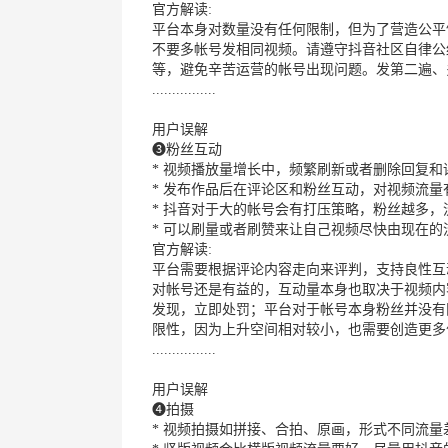
官方解读:
平台本身对数量没有任何限制，但为了营造公平
不要多帐号发相同视频。请遵守抖音社区自律公
等，避免辛苦运营的帐号出现问题。发第二遍、
................
用户误解
❸粉丝互动
* 视频播放量增长中，频繁刷新或者删除回复
* 发布作品后在评论区和粉丝互动，对视频流量
* 抖音对于大的帐号会有打压策略，粉丝越多
* 可以刷量或者刷赞来让自己视频尽快由现在
官方解读:
平台需要根据评论内容走向来评判，支持良性互
对帐号还是有益的，互动量本身也取决于视频内
发现，立即处罚；平台对于帐号本身粉丝并没有
限性，因为上升空间相对较小，也需要创造更多
................
用户误解
❹拍摄
* 视频拍摄如拼接、合拍、原画，形式不同流量