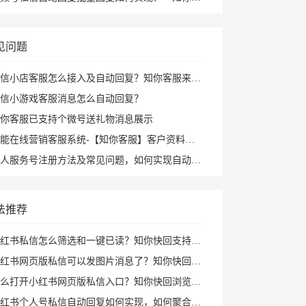
见问题
信小店客服怎么接入及自动回复？知你客服来帮您
信小游戏客服消息怎么自动回复？
你客服已支持个微号送礼物消息展示
能在线营销客服系统-【知你客服】客户资料已支持打开PC小程序
人服务号注册方法及常见问题，如何实现自动回复攻略
法推荐
红书私信怎么筛选和一键已读？知你快回支持私聊群聊筛选、批量已读和图片回复
红书网页版私信可以发图片消息了？知你快回插件支持多种形式图片发送和AI自动回复
打开小红书网页版私信入口？知你快回浏览器插件帮你打开小红书私信AI回复及快捷回复
红书个人号私信自动回复如何实现，如何聚合回复小红书私信及群消息？知你客服来解决