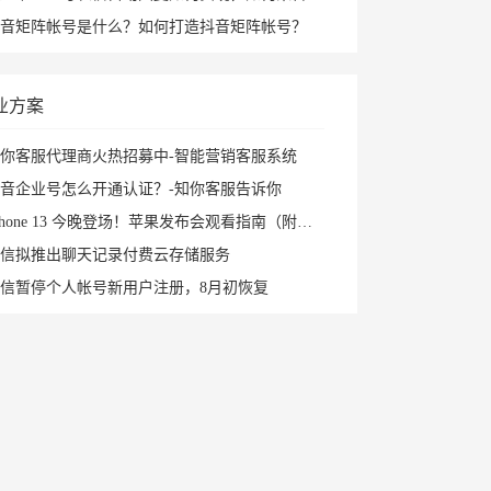
音矩阵帐号是什么？如何打造抖音矩阵帐号？
业方案
你客服代理商火热招募中-智能营销客服系统
音企业号怎么开通认证？-知你客服告诉你
Phone 13 今晚登场！苹果发布会观看指南（附直播入口）
信拟推出聊天记录付费云存储服务
信暂停个人帐号新用户注册，8月初恢复