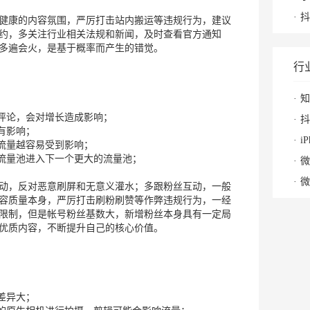
抖
健康的内容氛围，严厉打击站内搬运等违规行为，建议
约，多关注行业相关法规和新闻，及时查看官方通知
多遍会火，是基于概率而产生的错觉。
行
知
和评论，会对增长造成影响；
抖
有影响；
i
，流量越容易受到影响；
的流量池进入下一个更大的流量池；
微
微
动，反对恶意刷屏和无意义灌水；多跟粉丝互动，一般
容质量本身，严厉打击刷粉刷赞等作弊违规行为，一经
限制，但是帐号粉丝基数大，新增粉丝本身具有一定局
优质内容，不断提升自己的核心价值。
差异大；