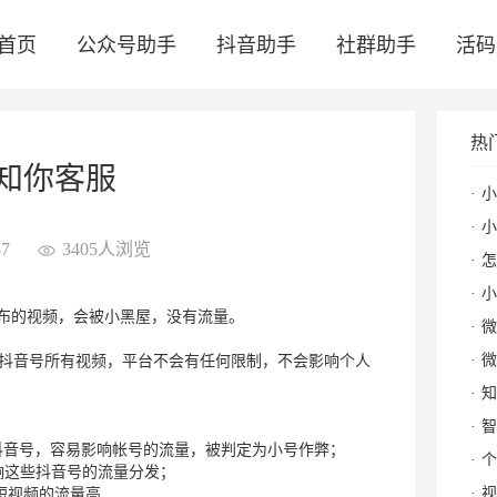
首页
公众号助手
抖音助手
社群助手
活码
热
知你客服
小
小
7
3405人浏览
怎么
小
发布的视频，会被小黑屋，没有流量。
微
微
抖音号所有视频，平台不会有任何限制，不会影响个人
知
智
的抖音号，容易影响帐号的流量，被判定为小号作弊；
个
影响这些抖音号的流量分发；
视
短视频的流量高 ,