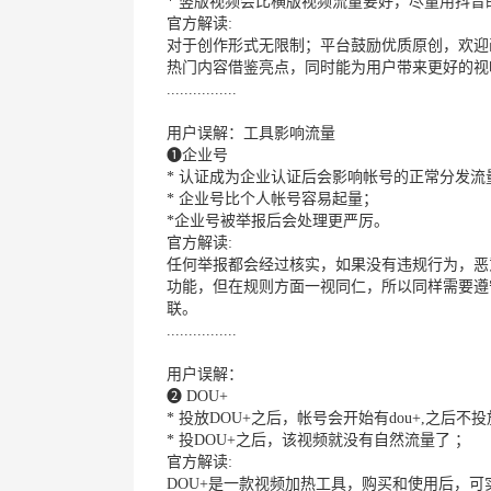
* 竖版视频会比横版视频流量要好，尽量用抖
官方解读:
对于创作形式无限制；平台鼓励优质原创，欢迎
热门内容借鉴亮点，同时能为用户带来更好的视
................
用户误解：工具影响流量
❶企业号
* 认证成为企业认证后会影响帐号的正常分发流
* 企业号比个人帐号容易起量；
*企业号被举报后会处理更严厉。
官方解读:
任何举报都会经过核实，如果没有违规行为，恶
功能，但在规则方面一视同仁，所以同样需要遵
联。
................
用户误解：
❷ DOU+
* 投放DOU+之后，帐号会开始有dou+,之后
* 投DOU+之后，该视频就没有自然流量了 ；
官方解读:
DOU+是一款视频加热工具，购买和使用后，