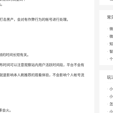
陆。
常
打击黑产，会对有作弊行为的帐号进行处理。
微
微
知
；
智
频的时间长短有关。
个
布时间可以注意观察站内用户活跃时间段，平台不会有
就是影响本人刷推荐的观看体验，不会影响个人帐号流
玩
小
小
怎么
率会火。
小