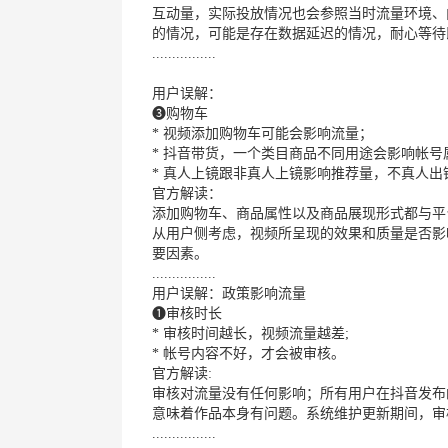
互动量，实际投放情况也会参照当时流量环境、
的情况，可能是存在数据延迟的情况，耐心等待
................
用户误解：
❸购物车
* 视频添加购物车可能会影响流量；
* 抖音带货，一个类目商品不同用途会影响帐号
* 真人上镜跟非真人上镜影响推荐量，不真人
官方解读：
添加购物车、商品属性以及商品展现形式都与平
从用户侧考虑，视频所呈现的效果和质量是否影
要因素。
................
用户误解：政策影响流量
❶审核时长
* 审核时间越长，视频流量越差;
* 帐号内容不好，才会被审核。
官方解读:
审核对流量没有任何影响；所有用户在抖音发布
意味着作品本身有问题。系统维护更新期间，审
................