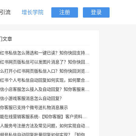
引流
增长学院
注册
登录
门文章
红书私信怎么筛选和一键已读？知你快回支持私聊群聊筛选、批量已读和图片回复
红书网页版私信可以发图片消息了？知你快回插件支持多种形式图片发送和AI自动回复
打开小红书网页版私信入口？知你快回浏览器插件帮你打开小红书私信AI回复及快捷回复
红书个人号私信自动回复如何实现，如何聚合回复小红书私信及群消息？知你客服来解决
信小店客服怎么接入及自动回复？知你客服来帮您
信小游戏客服消息怎么自动回复？
你客服已支持个微号送礼物消息展示
能在线营销客服系统-【知你客服】客户资料已支持打开PC小程序
人服务号注册方法及常见问题，如何实现自动回复攻略
频号私信自动回复批量回复如何实现？「知你客服」来帮您