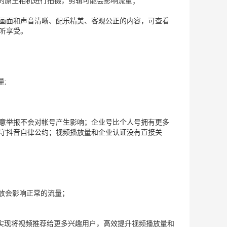
音的原生相机进行拍摄，剪辑可能会影响流量；
画面和声音清晰、配乐精美、客观公正的内容，可查看
听享受。
量;
意举报不会对帐号产生影响；企业号比个人号拥有更多
守抖音自律公约；视频播放量和企业认证没有直接关
不投放会影响正常的流量；
可实现将视频推荐给更多兴趣用户，高效提升视频播放量和