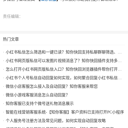
责任编辑：
热门文章
小红书私信怎么筛选和一键已读？知你快回支持私聊群聊筛选、批量已读和图片视频回复
小红书网页版私信可以发图片视频消息了？知你快回插件支持多种形式图片发送和AI自动回复
怎么打开小红书网页版私信入口？知你快回浏览器插件帮你打开小红书私信AI回复及快捷回复
小红书个人号私信自动回复如何实现，如何聚合回复小红书私信及群消息？知你客服来解决
微信小店客服怎么接入及自动回复？知你客服来帮您
微信小游戏客服消息怎么自动回复？
知你客服已支持个微号送礼物消息展示
智能在线营销客服系统-【知你客服】客户资料已支持打开PC小程序
个人服务号注册方法及常见问题，如何实现自动回复攻略