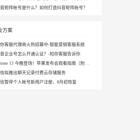
音矩阵帐号是什么？如何打造抖音矩阵帐号？
业方案
你客服代理商火热招募中-智能营销客服系统
音企业号怎么开通认证？-知你客服告诉你
Phone 13 今晚登场！苹果发布会观看指南（附直播入口）
信拟推出聊天记录付费云存储服务
信暂停个人帐号新用户注册，8月初恢复