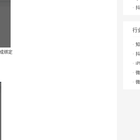
抖
行
知
成绑定
抖
i
微
微