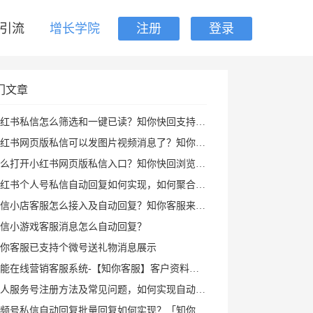
引流
增长学院
注册
登录
门文章
红书私信怎么筛选和一键已读？知你快回支持私聊群聊筛选、批量已读和图片视频回复
书网页版私信可以发图片视频消息了？知你快回插件支持多种形式图片发送和AI自动回复
打开小红书网页版私信入口？知你快回浏览器插件帮你打开小红书私信AI回复及快捷回复
红书个人号私信自动回复如何实现，如何聚合回复小红书私信及群消息？知你客服来解决
信小店客服怎么接入及自动回复？知你客服来帮您
信小游戏客服消息怎么自动回复？
你客服已支持个微号送礼物消息展示
能在线营销客服系统-【知你客服】客户资料已支持打开PC小程序
人服务号注册方法及常见问题，如何实现自动回复攻略
频号私信自动回复批量回复如何实现？「知你客服」来帮您