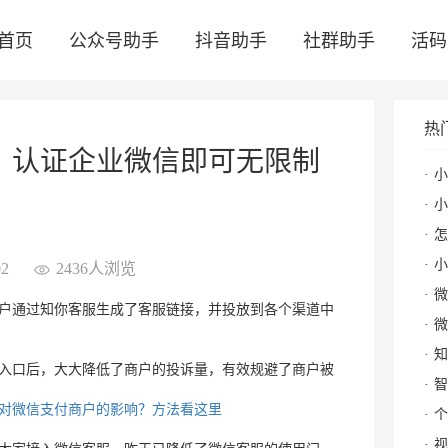
首页
公众号助手
抖音助手
社群助手
活码
热
：认证企业微信即可无限制
小
小红
怎么
小
2
2436人浏览
微
户通过知你客服生成了客服链接，并投放到各个渠道中
微
知
入口后，大大降低了商户的投诉量，有效规避了商户被
智
对微信支付商户的影响？方法看这里
个
视