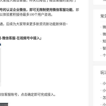
大家接入微信客服，昨天已降低了微信客服的使用门
号的认证企业微信，即可无限制使用微信客服功能
。即
以体验累积接待最多100个用户咨询。
常
通，后续为大家带来更多新资讯新功能新体验~
微
微
用-微信客服-在视频号中接入」
知
智
个
玩
小
小红
微信客服账号，点击确定即可完成接入。
怎么
小