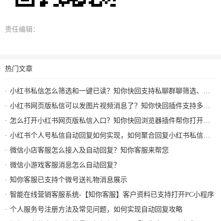
责任编辑：
热门文章
小红书私信怎么筛选和一键已读？知你快回支持私聊群聊筛选、批量已读和图片视频回复
小红书网页版私信可以发图片视频消息了？知你快回插件支持多种形式图片发送和AI自动回复
怎么打开小红书网页版私信入口？知你快回浏览器插件帮你打开小红书私信AI回复及快捷回复
小红书个人号私信自动回复如何实现，如何聚合回复小红书私信及群消息？知你客服来解决
微信小店客服怎么接入及自动回复？知你客服来帮您
微信小游戏客服消息怎么自动回复？
知你客服已支持个微号送礼物消息展示
智能在线营销客服系统-【知你客服】客户资料已支持打开PC小程序
个人服务号注册方法及常见问题，如何实现自动回复攻略