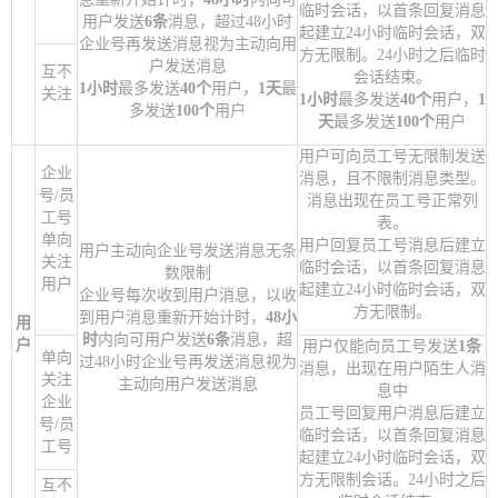
临时会话，以首条回复消息
用户发送
6条
消息，超过48小时
起建立24小时临时会话，双
企业号再发送消息视为主动向用
方无限制。24小时之后临时
户发送消息
互不
会话结束。
1小时
最多发送
40个
用户，
1天
最
关注
1小时
最多发送
40个
用户，
1
多发送
100个
用户
天
最多发送
100个
用户
用户可向员工号无限制发送
企业
消息，且不限制消息类型。
号/员
消息出现在员工号正常列
工号
表。
单向
用户回复员工号消息后建立
用户主动向企业号发送消息无条
关注
临时会话，以首条回复消息
数限制
用户
起建立24小时临时会话，双
企业号每次收到用户消息，以收
方无限制。
到用户消息重新开始计时，
48小
用
时
内向可用户发送
6条
消息，超
户
用户仅能向员工号发送
1条
单向
过48小时企业号再发送消息视为
消息，出现在用户陌生人消
关注
主动向用户发送消息
息中
企业
员工号回复用户消息后建立
号/员
临时会话，以首条回复消息
工号
起建立24小时临时会话，双
方无限制会话。24小时之后
互不