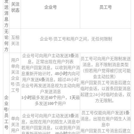
发
关注
送
企业号
员工号
状态
消
息
方
无
论
互相
企业号/员工号和用户之间，无任何限制
何
关注
方
企业号可向用户主动发送
3条
消
员工号可向用户无限制发送
用户
息，正常出现在用户列表
消息，且不限制消息类型
单向
若用户回复消息，以收到用户消
（但若用户觉得被打扰可能
关注
息重新开始计时，
48小时
内向可
会主动拉黑）
企业
用户发送
6条
消息，超过48小时
用户回复员工号消息后建立
号/员
企业号再发送消息视为主动向用
临时会话，以首条回复消息
工号
户发送消息
起建立24小时临时会话，双
企
1小时
最多发送
40个
用户，
1天
最
方无限制。
业
多发送
100个
用户
号/
员工号仅能向用户发送
1条
员
企业号可向用户主动发送
3条
消
单向
消息，出现在用户陌生人消
工
息，出现在用户的陌生人消息中
关注
息中
号
若用户回复消息，以收到用户消
用户
用户回复员工号消息后建立
息重新开始计时，
48小时
内向可